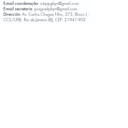
E-mail coordenação
:
icbppgfqm@gmail.com
E-mail secretaria
:
posgradpfqm@gmail.com
Dirección
: Av. Carlos Chagas Filho, 373, Bloco L -
CCS/UFRJ - Rio de Janeiro (RJ), CEP:
21941-902