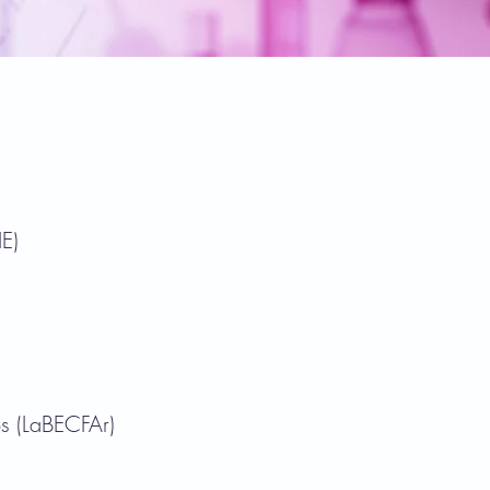
IE)
os
(LaBECFAr)