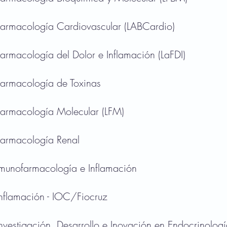
Farmacología Cardiovascular (LABCardio)
Farmacología del Dolor e Inflamación
(LaFDI)
Farmacología de Toxinas
Farmacología Molecular (LFM)
Farmacología Renal
Imunofarmacología e Inflamación
Inflamación - IOC/Fiocruz
Investigación, Desarrollo e Inovación en Endocrinolog