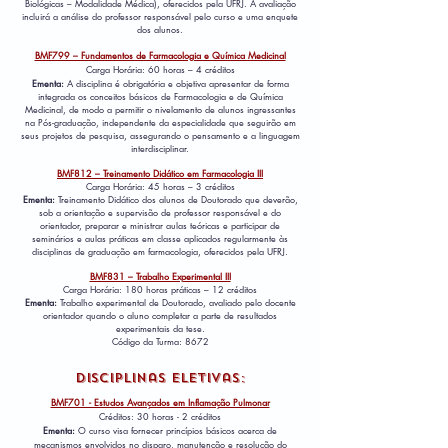
Biológicas – Modalidade Médica), oferecidos pela UFRJ. A avaliação
incluirá a análise do professor responsável pelo curso e uma enquete
dos alunos.
BMF799 – Fundamentos de Farmacologia e Química Medicinal
Carga Horária: 60 horas – 4 créditos
Ementa:
A disciplina é obrigatória e objetiva apresentar de forma
integrada os conceitos básicos de Farmacologia e de Química
Medicinal, de modo a permitir o nivelamento de alunos ingressantes
na Pós-graduação, independente da especialidade que seguirão em
seus projetos de pesquisa, assegurando o pensamento e a linguagem
interdisciplinar.
BMF812 – Treinamento Didático em Farmacologia III
Carga Horária: 45 horas – 3 créditos
Ementa:
Treinamento Didático dos alunos de Doutorado que deverão,
sob a orientação e supervisão de professor responsável e do
orientador, preparar e ministrar aulas teóricas e participar de
seminários e aulas práticas em classe aplicados regularmente às
disciplinas de graduação em farmacologia, oferecidos pela UFRJ.
BMF831 – Trabalho Experimental III
Carga Horária: 180 horas práticas – 12 créditos
Ementa:
Trabalho experimental de Doutorado, avaliado pelo docente
orientador quando o aluno completar a parte de resultados
experimentais da tese.
Código da Turma: 8672
Disciplinas eletivas:
BMF701 - Estudos Avançados em Inflamação Pulmonar
Créditos: 30 horas - 2 créditos
Ementa:
O curso visa fornecer princípios básicos acerca de
mecanismos envolvidos no disparo, manutenção e resolução do