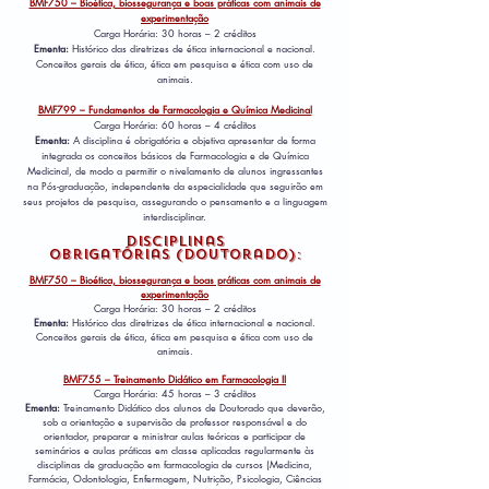
BMF750 – Bioética, biossegurança e boas práticas com animais de
experimentação
Carga Horária: 30 horas – 2 créditos
Ementa:
Histórico das diretrizes de ética internacional e nacional.
Conceitos gerais de ética, ética em pesquisa e ética com uso de
animais.
BMF799 – Fundamentos de Farmacologia e Química Medicinal
Carga Horária: 60 horas – 4 créditos
Ementa:
A disciplina é obrigatória e objetiva apresentar de forma
integrada os conceitos básicos de Farmacologia e de Química
Medicinal, de modo a permitir o nivelamento de alunos ingressantes
na Pós-graduação, independente da especialidade que seguirão em
seus projetos de pesquisa, assegurando o pensamento e a linguagem
interdisciplinar.
Disciplinas
Obrig
atórias
(
Doutor
ado):
BMF750 – Bioética, biossegurança e boas práticas com animais de
experimentação
Carga Horária: 30 horas – 2 créditos
Ementa:
Histórico das diretrizes de ética internacional e nacional.
Conceitos gerais de ética, ética em pesquisa e ética com uso de
animais.
BMF755 – Treinamento Didático em Farmacologia II
Carga Horária: 45 horas – 3 créditos
Ementa:
Treinamento Didático dos alunos de Doutorado que deverão,
sob a orientação e supervisão de professor responsável e do
orientador, preparar e ministrar aulas teóricas e participar de
seminários e aulas práticas em classe aplicadas regularmente às
disciplinas de graduação em farmacologia de cursos (Medicina,
Farmácia, Odontologia, Enfermagem, Nutrição, Psicologia, Ciências