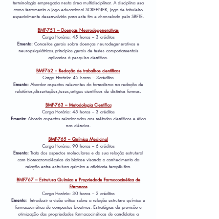
terminologia empregada nesta área multidisciplinar. A disciplina usa
como ferramenta o jogo educacional SCREENER, jogo de tabuleiro
especialmente desenvolvido para este fim e chancelado pela SBFTE.
BMF-751 – Doenças Neurodegenerativas
Carga Horária: 45 horas – 3 créditos
Ementa:
Conceitos gerais sobre doenças neurodegenerativas e
neuropsiquiátricas,princípios gerais de testes comportamentais
aplicados à pesquisa científica.
BMF762 – Redação de trabalhos científicos
Carga Horária: 45 horas – 3créditos
Ementa:
Abordar aspectos relevantes do formalismo na redação de
relatórios,dissertações,teses,artigos científicos de distintas formas.
BMF-763 – Metodologia Científica
Carga Horária: 45 horas – 3 créditos
Ementa:
Aborda aspectos relacionados aos métodos científicos e ética
nas ciências.
BMF-765 – Química Medicinal
Carga Horária: 90 horas – 6 créditos
Ementa:
Trata dos aspectos moleculares e da sua relação estrutural
com biomacromoléculas da biofase visando o conhecimento da
relação entre estrutura química e atividade terapêutica.
BMF767 – Estrutura Química e Propriedade Farmacocinética de
Fármacos
Carga Horária: 30 horas – 2 créditos
Ementa:
Introduzir a visão crítica sobre a relação estrutura química e
farmacocinética de compostos bioativos. Estratégias de previsão e
otimização das propriedades farmacocinéticas de candidatos a