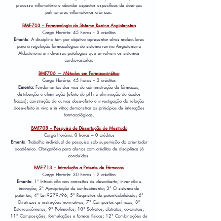
processo inflamatório e abordar aspectos específicos de doenças
pulmonares inflamatórias crônicas.​
BMF-703 – Farmacologia do Sistema Renina Angiotensina
Carga Horária: 45 horas – 3 créditos
Ementa:
A disciplina tem por objetivo apresentar alvos moleculares
para a regulação farmacológica do sistema renina Angiotensina
Aldosterona em diversas patologias que envolvem os sistemas
cardiovascular.
BMF706 — Métodos em Farmacocinética
Carga Horária: 45 horas – 3 créditos
Ementa:
Fundamentos das vias de administração de fármacos;
distribuição e eliminação (efeito de pH na eliminação de ácidos
fracos); construção de curvas dose-efeito e investigação da relação
dose-efeito in vivo e in vitro; demonstrar os princípios de interações
farmacológicas.
BMF708
–
Pesquisa de Dissertação de Mestrado
Carga Horária: 0 horas – 0 créditos
Ementa:
Trabalho individual de pesquisa sob supervisão do orientador
acadêmico. Obrigatória para alunos com créditos de disciplinas já
concluídas.
BMF-713 – Introdução a Patente de Fármacos
Carga Horária: 30 horas – 2 créditos
Ementa:
1° Introdução aos conceitos de descoberta, invenção e
inovação; 2° Apropriação de conhecimento; 3° O sistema de
patentes; 4° Lei 9279/96; 5° Requisitos de patenteabilidade; 6°
Diretrizes e instruções normativas; 7° Compostos químicos; 8°
Estereoisômeros; 9° Polimorfos; 10° Solvatos, clatratos, co-cristais;
11° Composições, formulações e formas físicas; 12° Combinações de