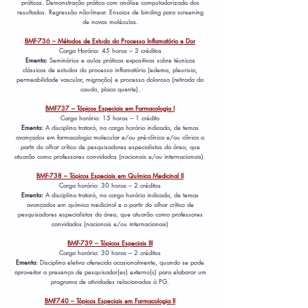
práticas. Demonstração prática com análise computadorizada dos
resultados. Regressão não-linear. Ensaios de binding para screening
de novas moléculas.
BMF-736 – Métodos de Estudo do Processo Inflamatório e Dor
Carga Horária: 45 horas – 3 créditos
Ementa:
Seminários e aulas práticas expositivas sobre técnicas
clássicas de estudos do processo inflamatório (edema, pleurisia,
permeabilidade vascular, migração) e processo doloroso (retirada da
cauda, placa quente).
BMF737 – Tópicos Especiais em Farmacologia I
Carga horária: 15 horas – 1 crédito
Ementa:
A disciplina tratará, na carga horária indicada, de temas
avançados em farmacologia molecular e/ou pré-clínica e/ou clínica a
partir do olhar crítico de pesquisadores especialistas da área, que
atuarão como professores convidados (nacionais e/ou internacionais).
BMF-738 – Tópicos Especiais em Química Medicinal II
Carga horária: 30 horas – 2 créditos
Ementa:
A disciplina tratará, na carga horária indicada, de temas
avançados em química medicinal e a partir do olhar crítico de
pesquisadores especialistas da área, que atuarão como professores
convidados (nacionais e/ou internacionais)
BMF-739 – Tópicos Especiais III
Carga horária: 30 horas – 2 créditos
Ementa:
Disciplina eletiva oferecida ocasionalmente, quando se pode
aproveitar a presença de pesquisador(es) externo(s) para elaborar um
programa de atividades relacionadas à PG.
BMF740 – Tópicos Especiais em Farmacologia II