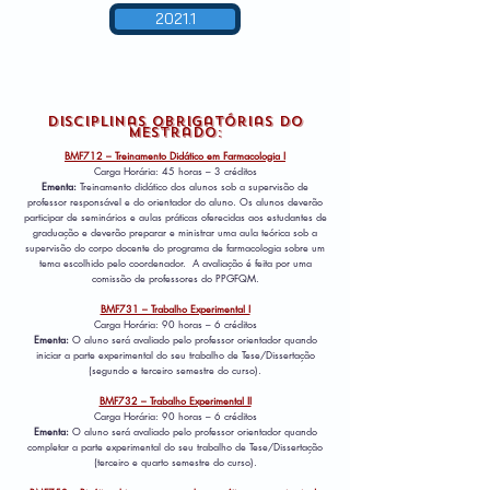
2021.1
Disciplinas Ob
rigatór
ias do
Mestrado:
BMF712 – Treinamento Didático em Farmacologia I
Carga Horária: 45 horas – 3 créditos
Ementa:
Treinamento didático dos alunos sob a supervisão de
professor responsável e do orientador do aluno. Os alunos deverão
participar de seminários e aulas práticas oferecidas aos estudantes de
graduação e deverão preparar e ministrar uma aula teórica sob a
supervisão do corpo docente do programa de farmacologia sobre um
tema escolhido pelo coordenador. A avaliação é feita por uma
comissão de professores do PPGFQM.
BMF731 – Trabalho Experimental I
Carga Horária: 90 horas – 6 créditos
Ementa:
O aluno será avaliado pelo professor orientador quando
iniciar a parte experimental do seu trabalho de Tese/Dissertação
(segundo e terceiro semestre do curso).
BMF732 – Trabalho Experimental II
Carga Horária: 90 horas – 6 créditos
Ementa:
O aluno será avaliado pelo professor orientador quando
completar a parte experimental do seu trabalho de Tese/Dissertação
(terceiro e quarto semestre do curso).