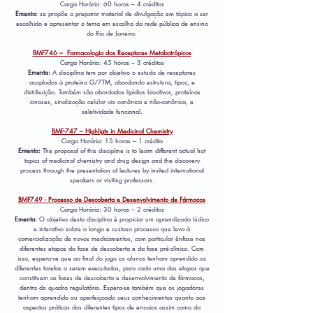
Carga Horária: 60 horas – 4 créditos
Ementa:
se propõe a preparar material de divulgação em tópico a ser
escolhido e apresentar o tema em escolha da rede pública de ensino
do Rio de Janeiro.
BMF746 – Farmacologia dos Receptores Metabotrópicos
Carga Horária: 45 horas – 3 créditos
Ementa:
A disciplina tem por objetivo o estudo de receptores
acoplados à proteína G/7TM, abordando estrutura, tipos, e
distribuição. Também são abordados lipídios bioativos, proteínas
cinases, sinalização celular via canônica e não-canônica, e
seletividade funcional.
BMF-747 – Highligts in Medicinal Chemistry
Carga Horária: 15 horas – 1 crédito
Ementa:
The proposal of this discipline is to learn different actual hot
topics of medicinal chemistry and drug design and the discovery
process through the presentation of lectures by invited international
speakers or visiting professors.
BMF749 - Processo de Descoberta e Desenvolvimento de Fármacos
Carga Horária: 30 horas – 2 créditos
Ementa:
O objetivo desta disciplina é propiciar um aprendizado lúdico
e interativo sobre o longo e custoso processo que leva à
comercialização de novos medicamentos, com particular ênfase nas
diferentes etapas da fase de descoberta e da fase pré-clínica. Com
isso, espera-se que ao final do jogo os alunos tenham aprendido as
diferentes tarefas a serem executadas, para cada uma das etapas que
constituem as fases de descoberta e desenvolvimento de fármacos,
dentro do quadro regulatório. Espera-se também que os jogadores
tenham aprendido ou aperfeiçoado seus conhecimentos quanto aos
aspectos práticas dos diferentes tipos de ensaios assim como da