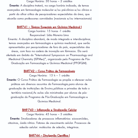
Carga Horária: 30 horas – 2 créditos
Ementa:
A disciplina tratará, na carga horária indicada, de temas
avançados em farmacologia molecular e/ou pré-clínica e/ou clínica a
partir do olhar crítico de pesquisadores especialistas da área, que
atuarão como professores convidados (nacionais e/ou internacionais)
BMF741 – Tópicos Especiais em Química Medicinal I
Carga horária: 15 horas -1 crédito
Responsável: Lídia Moreira Lima
Ementa: A disciplina abordará, de modo integrado e interdisciplinar,
temas avançados em farmacologia e química medicinal, que serão
apresentados por pesquisadores de fora do país, especialistas das
áreas, com foco na cadeia de inovação em fármacos. Ela será
ofertada em âmbito do "International Symposium on Pharmacology and
Medicinal Chemistry (ISPMec)", organizado pelo Programa de Pós-
Graduação em Farmacologia e Química Medicinal (PPGFQM).
BMF742 – Curso Prático de Farmacologia
Carga Horária: 15 h – 1 crédito
Ementa:
O Curso Prático de Farmacologia se propõe a oferecer aulas
práticas em diversos assuntos da Farmacologia,para alunos de
graduação de instituições de Ensino,públicas e privadas de todo o
território nacional,As aulas são ministradas por alunos de pós-
graduação do Programa de Pós-Graduação em Farmacologia e
Quimica Medicinal.
BMF-743 – Inflamação e Sinalização Celular
Carga Horária: 45 horas – 3 créditos
Ementa:
Sinalizadores de processos inflamatórios: eicosanóides,
citocinas, óxido nítrico. Fatores de crescimento celular. Processos de
adesão celular: moléculas de adesão, integrinas.
BMF744 – Divulgação Científica I