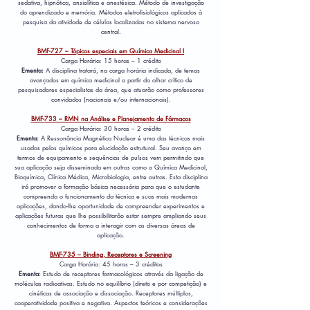
sedativa, hipnótica, ansiolítica e anestésica. Método de investigação
do aprendizado e memória. Métodos eletrofisiológicos aplicados à
pesquisa da atividade de células localizadas no sistema nervoso
central.
BMF-727 – Tópicos especiais em Química Medicinal I
Carga Horária: 15 horas – 1 crédito
Ementa:
A disciplina tratará, na carga horária indicada, de temas
avançados em química medicinal a partir do olhar crítico de
pesquisadores especialistas da área, que atuarão como professores
convidados (nacionais e/ou internacionais).
BMF-733 – RMN na Análise e Planejamento de Fármacos
Carga Horária: 30 horas – 2 crédito
Ementa:
A Ressonância Magnética Nuclear é uma das técnicas mais
usadas pelos químicos para elucidação estrutural. Seu avanço em
termos de equipamento e sequências de pulsos vem permitindo que
sua aplicação seja disseminada em outras como a Química Medicinal,
Bioquímica, Clínica Médica, Microbiologia, entre outras. Esta disciplina
irá promover a formação básica necessária para que o estudante
compreenda o funcionamento da técnica e suas mais modernas
aplicações, dando-lhe oportunidade de compreender experimentos e
aplicações futuras que lhe possibilitarão estar sempre ampliando seus
conhecimentos de forma a interagir com as diversas áreas de
aplicação.
BMF-735 – Binding, Receptores e Screening
Carga Horária: 45 horas – 3 créditos
Ementa:
Estudo de receptores farmacológicos através da ligação de
moléculas radioativas. Estudo no equilíbrio (direto e por competição) e
cinéticas de associação e dissociação. Receptores múltiplos,
cooperatividade positiva e negativa. Aspectos teóricos e considerações