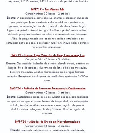
compostos; 13° Processos; 14° Novos usos de produtos conhecidos
BMF717 – Ten Minutes Talk
Carga Horária: 30 horas – 2 créditos
Ementa
: A disciplina tem como objetivo orientar e preparar alunos de
pós-graduação (nível mestrado e doutorado) para proferir uma
pequena apresentação oral de 10 minutos de duração em língua
inglesa. A palestra deverá ter rigor científico e poderá versar sobre o
tópico de pesquisa do aluno ou sobre um assunto de seu interesse.
Além da pequena palestra, os alunos serão estimulados a se
comunicar entre si e com o professor (tutor) em língua inglesa durante
os encontros presenciais.
BMF719 – Farmacologia Molecular de Receptores Ionotrópicos
Carga Horária: 45 horas – 3 créditos
Ementa:
Classificação. Métodos de estudo: eletrofisiologia, ensaios de
ligação, fluxo de isótopos, fluorimetria de íons e biologia molecular.
Estrutura molecular. Cinética microscópica da interação fármaco-
receptor. Receptores ionotrópicos de acetilcolina, glutamato, GABA e
outros.
BMF-724 – Métodos de Ensaio em Farmacologia Cardiovascular
Carga Horária: 45 horas – 3 créditos
Ementa:
Metodologia da pesquisa de substâncias com potencialidade
de ação no coração e vasos. Técnica de Langendorff, músculo papilar
isolado, tensão isométrica em artéria e veia, registro de pressão
arterial e eletrocardiograma in vivo, “skinned fiber” e registro de
corrente.
BMF-726 – Métodos de Ensaio em Neurofarmacologia
Carga Horária: 45 horas – 3 créditos
Ementa:
Ensaio de substâncias com atividade anticonvulsivante,