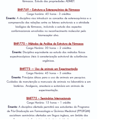
fármacos. Estudo das propriedades ADMET.
BMF-769 – Estrutura e Estereoquímica de Fármacos
Carga horária: 45 horas - 3 créditos
Ementa:
A disciplina visa introduzir os conceitos de estereoquímica e a
compreensão das relações entre os fatores estruturais e a atividade
biológica de fármacos, incluindo o estudo dos aspectos
conformacionais envolvidos no reconhecimento molecular pelo
biorreceptor alvo.
BMF-770 – Métodos de Análise da Estrutura de Fármacos
Carga Horária: 30 horas – 2 créditos
Ementa:
Disciplina equivalente ao estudo dos métodos físicos
espectroscópicos úteis à caracterização estrutural de substâncias
orgânicas.
BMF773 — Uso de animais em Experimentação
Carga Horária: 45 horas – 3 créditos
Ementa:
Princípios éticos para o uso de animais em pesquisa.
Cuidados de manutenção e manuseio de animais no laboratório e em
biotérios. Analgesia, anestesia e eutanásia em animais de
experimentação.
BMF775 – Seminários Internacionais
Carga Horária: 15 horas – 1 crédito
Ementa:
A disciplina ofertada permitirá aos estudantes do Programa
de Pós-Graduação em Farmacologia e Química Medicinal (PPGFQM)
assistirem seminários ofertados em língua inglesa, em âmbito dos
Programas de Seminários do Instituto de Medicamentos da
Universidade de Lisboa (IMed-ULisboa, Portugal), da Universidade de
Tubingen (Alemanha) e de outras instituições estrangeiras
colaboradoras do PPGFQM.