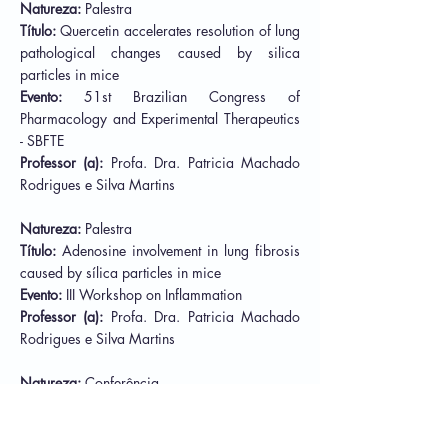
Natureza:
Palestra
Título:
Quercetin accelerates resolution of lung
pathological changes caused by silica
particles in mice
Evento:
51st Brazilian Congress of
Pharmacology and Experimental Therapeutics
- SBFTE
Professor (a):
Profa. Dra.
Patricia Machado
Rodrigues e Silva Martins
Natureza:
Palestra
Título:
Adenosine involvement in lung fibrosis
caused by sílica particles in mice
Evento:
III Workshop on Inflammation
Professor (a):
Profa. Dra.
Patricia Machado
Rodrigues e Silva Martins
Natureza:
Conferência
Título:
Identificação de Protótipos N-
Sulfonilidrazônicos Inibidores de Serina-