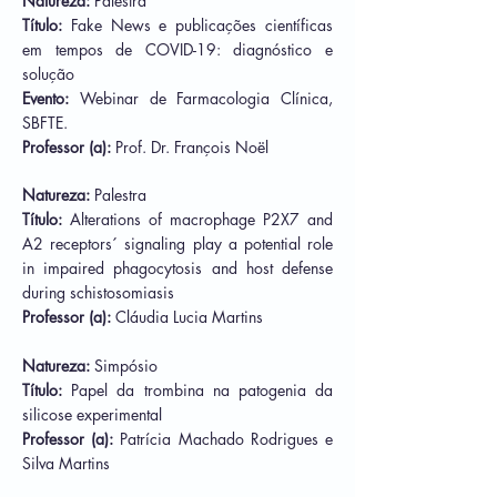
Natureza:
Palestra
Título:
Fake News e publicações científicas
em tempos de COVID-19: diagnóstico e
solução
Evento:
Webinar de Farmacologia Clínica,
SBFTE.
Professor (a):
Prof. Dr. François Noël
Natureza:
Palestra
Título:
Alterations of macrophage P2X7 and
A2 receptors´ signaling play a potential role
in impaired phagocytosis and host defense
during schistosomiasis
Professor (a):
Cláudia Lucia Martins
Natureza:
Simpósio
Título:
Papel da trombina na patogenia da
silicose experimental
Professor (a):
Patrícia Machado Rodrigues e
Silva Martins