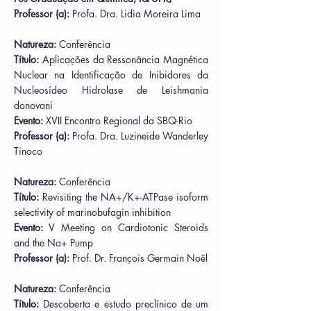
Professor (a):
Profa. Dra. Lidia Moreira Lima
Natureza:
Conferência
Título:
Aplicações da Ressonância Magnética
Nuclear na Identificação de Inibidores da
Nucleosídeo Hidrolase de Leishmania
donovani
Evento:
XVII Encontro Regional da SBQ-Rio
Professor (a):
Profa. Dra.
Luzineide Wanderley
Tinoco
Natureza:
Conferência
Título:
Revisiting the NA+/K+-ATPase isoform
selectivity of marinobufagin inhibition
Evento:
V Meeting on Cardiotonic Steroids
and the Na+ Pump
Professor (a):
Prof. Dr.
François Germain Noël
Natureza:
Conferência
Título:
Descoberta e estudo preclínico de um