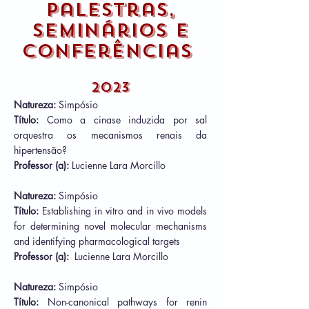
Palestras,
seminários e
conferências
2
023
Natureza:
Simpósio
Título:
Como a cinase induzida por sal
orquestra os mecanismos renais da
hipertensão?
Professor (a):
Lucienne Lara Morcillo
Natureza:
Simpósio
Título:
Establis
hing in vitro and in vivo models
for determining novel molecular mechanisms
and identifying pharmacological targets
Professor (a):
Lucienne Lara Morcillo
Natureza:
Simpósio
Título:
Non-canonical pathways for renin