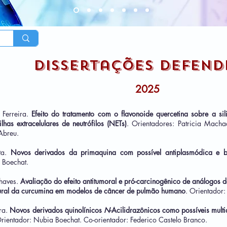
Dissertações defend
20
25
 Ferreira.
Efeito do tratamento com o flavonoide quercetina sobre a s
ilhas extracelulares de neutrófilos
(NETs)
. Orientadores:
Patricia Macha
Abreu.
ta
.
Novos derivados da primaquina com possível antiplasmódica e b
 Boechat.
haves.
Avaliação do efeito antitumoral e pró-carcinogênico de análogos 
utural da curcumina em modelos de câncer de pulmão humano
. Orientador:
ira.
Novos derivados quinolínicos
N
-Acilidrazônicos como possíveis multi
Orientador: Nubia Boechat. Co-orientador: Federico Castelo Branco.