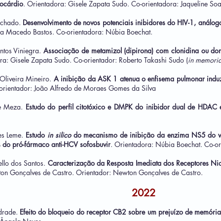
ocárdio
. Orientadora: Gisele Zapata Sudo. Co-orientadora: Jaqueline Soa
achado
.
Desenvolvimento de novos potenciais inibidores do HIV-1, análogo
a Macedo Bastos. Co-orientadora: Núbia Boechat.
ntos Viniegra.
Associação de metamizol (dipirona) com clonidina ou don
ra: Gisele Zapata Sudo. Co-orientador: Roberto Takashi Sudo (
in memori
e Oliveira Mineiro.
A inibição da ASK 1 atenua o enfisema pulmonar induz
-orientador: João Alfredo de Moraes Gomes da Silva
pe Meza.
Estudo do perfil citotóxico e DMPK do inibidor dual de HDAC
es Leme.
Estudo
in silico
do mecanismo de inibição da enzima NS5 do vír
 do pró-fármaco anti-HCV sofosbuvir
. Orientadora: Núbia Boechat. Co-ori
ello dos Santos.
Caracterização da Resposta Imediata dos Receptores Nico
on Gonçalves de Castro. Orientador: Newton Gonçalves de Castro.
2022
drade.
Efeito do bloqueio do receptor CB2 sobre um prejuízo de memóri