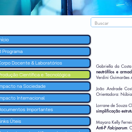
nício
O Programa
Corpo Docente & Laboratórios
Gabriella da Costa
neutrófilos e armad
Produção Científica e Tecnológica
Verdini Guimarães
Impacto na Sociedade
João Andrade Cos
Orientadora: Núbia
Impacto Internacional
Lorrane de Souza C
Documentos Importantes
simplificação estr
Links Úteis
Mayara Kelly Ferre
Anti-P
Falciparum
. 