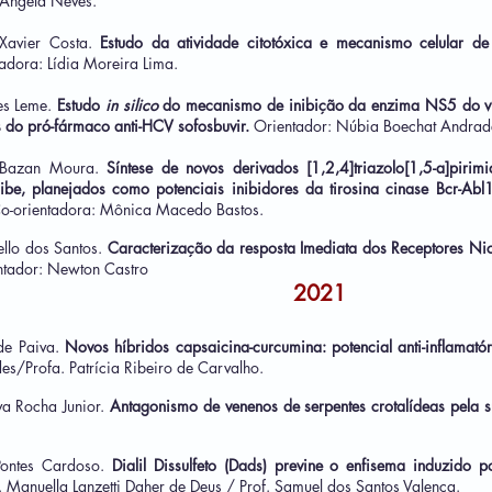
 Ângela Neves.
Xavier Costa.
Estudo da atividade citotóxica e mecanismo celular d
adora: Lídia Moreira Lima.
es Leme.
Estudo
in silico
do mecanismo de inibição da enzima NS5 do vír
 do pró-fármaco anti-HCV sofosbuvir.
Orientador: Núbia Boechat Andrad
o Bazan Moura.
Síntese de novos derivados [1,2,4]triazolo[1,5-a]pirim
ibe, planejados como potenciais inibidores da tirosina cinase Bcr-Ab
o-orientadora: Mônica Macedo Bastos.
ello dos Santos.
Caracterização da resposta Imediata dos Receptores Nico
ntador: Newton Castro
2021
de Paiva.
Novos híbridos capsaicina-curcumina: potencial anti-inflamatór
des/Profa. Patrícia Ribeiro de Carvalho.
va Rocha Junior.
Antagonismo de venenos de serpentes crotalídeas pela 
 Pontes Cardoso.
Dialil Dissulfeto (Dads) previne o enfisema induzid
. Manuella Lanzetti Daher de Deus / Prof. Samuel dos Santos Valença.