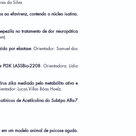
res da Silva.
s ao efavirenz, contendo o núcleo isatina.
epezila no tratamento de dor neuropática
am
).
ido por elastase
. Orientador: Samuel dos
 e PI3K LASSBio-2208
. Orientadora: Lídia
us zika mediado pelo metabólito ativo e
entador: Lucas Villas Bôas Hoelz.
tínicos de Acetilcolina do Subtipo Alfa-7
a em um modelo animal de psicose aguda.