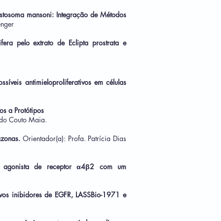
histosoma mansoni: Integração de Métodos
enger
era pelo extrato de Eclipta prostrata e
íveis antimieloproliferativos em células
s a Protótipos
o do Couto Maia.
azonas.
Orientador(a): Profa. Patrícia Dias
ovo agonista de receptor α4β2 com um
vos inibidores de EGFR, LASSBio-1971 e