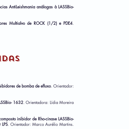
ncias AntiLeishmania análogas à LASSBio-
dores Multialvo de ROCK (1/2) e PDE4
.
idas
nibidores de bomba de efluxo
. Orientador:
 LASSBio- 1632
. Orientadora
: Lídia Moreira
o composto inibidor de Rho-cinase LASSBio-
r LPS
. Orientador: Marco Aurélio Martins.