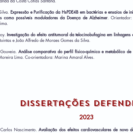
anda da Costa Cotias Santana.
Silva.
Expressão e Purificação da HsPDE4B em bactérias e ensaios de in
nas como possíveis moduladores da Doença de Alzheimer
. Orientador:
Lima.
doy.
Investigação do efeito antitumoral da telocinobufagina em linhagen
intas e João Alfredo de Moraes Gomes da Silva.
 Gouveia.
Análise comparativa do perfil físico-químico e metabólico de 
Moreira Lima. Co-orientadora: Marina Amaral Alves.
Dissertações defend
20
23
 Carlos Nascimento.
Avaliação dos efeitos cardiovasculares de novo 