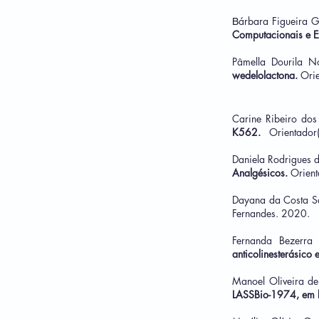
árbara Figueira 
B
Computacionais e E
Pâmella Dourila 
wedelolactona.
Orie
Carine Ribeiro dos
K562.
Orientador
Daniela Rodrigues d
Analgésicos.
Orient
Dayana da Costa 
Fernandes. 2020.
Fernanda Bezerr
anticolinesterásico
Manoel Oliveira de
LASSBio-1974, em l