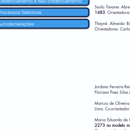
Credenciamento e Não-credenciamento
Saulo Tavares Abr
Processos Seletivos
1483
. Orientadora
Thayná Almeida B
Autodeclarações
Orientadores: Carlo
Jordano Ferreira Re
Floriano Paes Silva J
Marcos de Oliveira
Lima. Co-orientador: 
Maria Eduarda de 
2273 no modelo muri