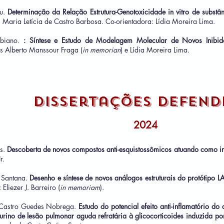
eu.
Determinação da Relação Estrutura-Genotoxicidade in vitro de substâ
: Maria Letícia de Castro Barbosa. Co-orientadora: Lídia Moreira Lima.
ibiano.
: Síntese e Estudo de Modelagem Molecular de Novos Inibi
s Alberto Manssour Fraga (
in memorian
) e Lídia Moreira Lima.
Dissertações defend
20
24
is
.
Descoberta de novos compostos anti-esquistossômicos atuando como i
r.
 Santana
.
Desenho e síntese de novos análogos estruturais do protótipo
Eliezer J. Barreiro (
in memoriam
).
Castro Guedes Nobrega.
Estudo do potencial efeito anti-inflamatório d
no de lesão pulmonar aguda refratária à glicocorticoides induzida po