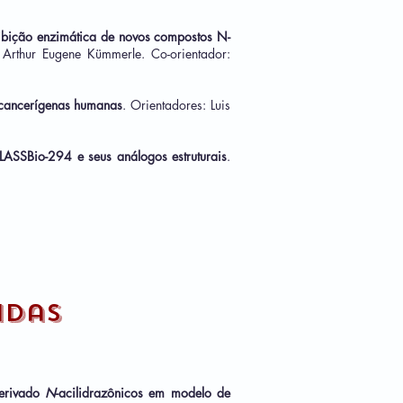
ibição enzimática de novos compostos N-
 Arthur Eugene Kümmerle. Co-orientador:
s cancerígenas humanas
. Orientadores: Luis
LASSBio-294 e seus análogos estruturais
.
idas
derivado
N
-acilidrazônicos em modelo de