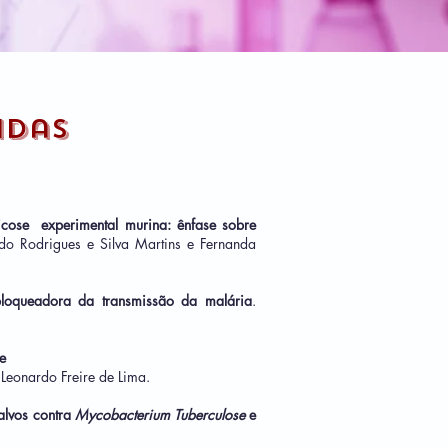
idas
ilicose
experimental murina: ênfase sobre
do Rodrigues e Silva Martins e Fernanda
loqueadora da transmissão da malária
.
de
 Leonardo Freire de Lima.
alvos contra
Mycobacterium Tuberculose
e