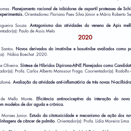
Gomes.
Planejamento racional de inibidores de aspartil proteases de Sc
xperimentais.
Orientadores
:
Floriano Paes Silva Júnior e Mário Roberto S
Nogueira Souza.
Antagonismo das atividades do veneno de Apis mellif
ntador(a): Paulo de Assis Melo
2020
 Santos.
Novos derivados do imatinibe e bosutinibe avaliados como poss
(a): Núbia Boechat .2020.
e Oliveira.
Síntese de Híbridos Dipirona-AINE Planejados como Candidato
ador(a): Profa. Carlos Alberto Manssour Fraga. Coorientador(a): Rodolf
Salomé.
Avaliação da atividade anti-inflamatória de três novas N-acilhidr
a de Mello Monte.
Eficiência antinociceptiva da interação do n
 em modelos de dor aguda e crônica.
 Moraes Junior.
Estudo da citotoxicidade e mecanismo de ação dos no
inhagens de câncer de pulmão
. Orientador(a): Profa. Lídia Moreira Lima