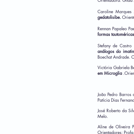
Orientadora: Gilda
Caroline Marques 
gedatolisibe.
Orient
Rennan Papaleo Pa
formas tautoméricas
Stefany de Castr
análogos do imatin
Boechat Andrade. C
Victória Gabriela B
em Microglia
.Orie
João Pedro Barros 
Patícia Dias Fernan
José Roberto da Sil
Melo.
Aline de Oliveira
Orientadores: Profa