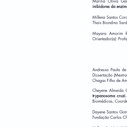
Marília Olívia Ga
inibidores da enzim
Millena Santos Cord
Thais Biondino Sar
Mayara Amorim Ro
Orientador(a): Prof
Andressa Paula de
Dissertação (Mestr
Chagas Filho de Am
Cheyene Almeida C
trypanosoma cruzi.
Biomédicas, Coorde
Dayene Santos Go
Fundação Carlos Cha