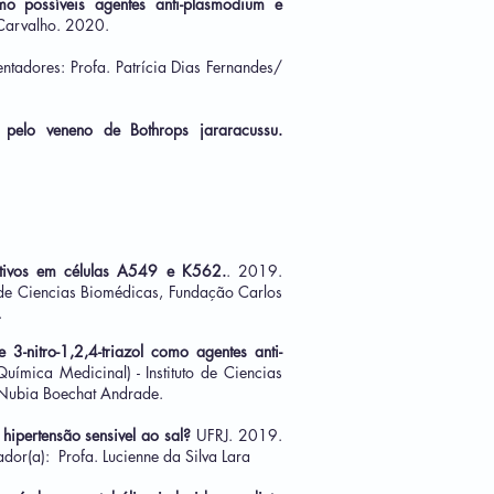
mo possíveis agentes anti-plasmodium e
Carvalho. 2020.
entadores: Profa. Patrícia Dias Fernandes/
pelo veneno de Bothrops jararacussu.
ativos em células A549 e K562.
. 2019.
 de Ciencias Biomédicas, Fundação Carlos
.
3-nitro-1,2,4-triazol como agentes anti-
mica Medicinal) - Instituto de Ciencias
 Nubia Boechat Andrade.
 hipertensão sensivel ao sal?
UFRJ. 2019.
dor(a): Profa. Lucienne da Silva Lara