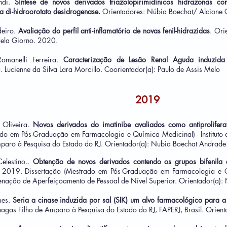
ndi.
Síntese de novos derivados triazolopirimidínicos hidrazonas co
a di-hidroorotato desidrogenase.
Orientadores: Núbia Boechat/ Alcione 
eiro.
Avaliação do perfil anti-inflamatório de novas fenil-hidrazidas
. Ori
dela Giorno. 2020.
manelli Ferreira.
Caracterização de Lesão Renal Aguda induzida 
a. Lucienne da Silva Lara Morcillo. Coorientador(a): Paulo de Assis Melo
2019
 Oliveira.
Novos derivados do imatinibe avaliados como antiprolifer
ado em Pós-Graduação em Farmacologia e Química Medicinal) - Instituto
paro à Pesquisa do Estado do RJ. Orientador(a): Nubia Boechat Andrade
elestino..
Obtenção de novos derivados contendo os grupos bifenila e 
2019. Dissertação (Mestrado em Pós-Graduação em Farmacologia e Quí
nação de Aperfeiçoamento de Pessoal de Nível Superior. Orientador(a):
mes.
Seria a cinase induzida por sal (SIK) um alvo farmacológico para a
gas Filho de Amparo à Pesquisa do Estado do RJ, FAPERJ, Brasil. Orienta