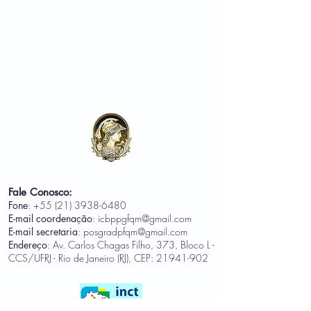
Fale Conosco:
Fone
:
+55 (21) 3938-6480
E-mail coordenação
:
icbppgfqm@gmail.com
E-mail secretaria
:
posgradpfqm@gmail.com
Endereço
: Av. Carlos Chagas Filho, 373, Bloco L -
CCS/UFRJ - Rio de Janeiro (RJ), CEP:
21941-902